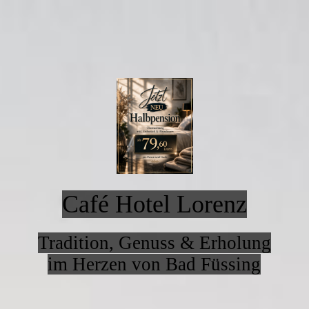
Café Hotel Lorenz
Tradition, Genuss & Erholung
im Herzen von Bad Füssing